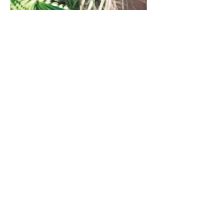
s h o p